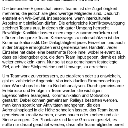
Die besondere Eigenschaft eines Teams, ist die Zugehörigkeit
mehrerer, die jedoch alle gleichwertige Mitglieder sind. Dadurch
entsteht ein Wir-Gefühl, insbesondere, wenn interkulturelle
Aspekte mit einfließen dürfen. Die erfolgreiche Konfliktbewältigung
zeichnet Teams aus, in denen ein guter Umgang herrscht.
Bewältigte Konflikte lassen einen enger zusammenrücken und
stärken das ganze Team. Keineswegs zu unterschätzen ist der
Kommunikationsstil. Die Dialogfähigkeit jedes Einzelnen und auch
in der Gruppe ermöglichen erst gemeinsames Handeln. Jeder
Einzelne hat dabei eine bestimmte Rolle inne, wobei relevant ist,
dass es Ideengeber gibt, die dem Team Input geben, damit es sich
weiter entwickeln kann. Nur so ist das gemeinsam festgelegte
Ziel, auch über Stolpersteine und Umwege, zu erreichen.
Um Teamwork zu verbessern, zu etablieren oder zu entwickeln,
gibt es zahlreiche Angebote. Von individuellen Firmencoachings
über Workshops bis hin zu Bedarfsanalysen.
Durch gemeinsame
Erlebnisse und Erfolge im Team werden die wichtigen
Eigenschaften Teamgeist, Kommunikation und Motivation
gestärkt. Dabei können gemeinsam Ralleys bestritten werden,
man kann sportlichen Aktivitäten nachgehen, die den
Adrenalinspiegel in die Höhe schnellen lassen, das Team kann
gemeinsam kreativ werden, etwas bauen oder kochen und alle
Sinne anregen. Der Phantasie sind keine Grenzen gesetzt, es
sollte nur darauf geachtet werden, dass alle Teammitglieder bereit