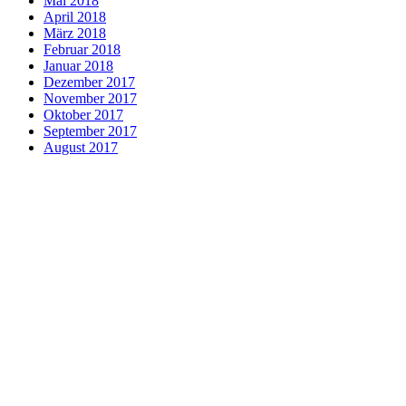
Mai 2018
April 2018
März 2018
Februar 2018
Januar 2018
Dezember 2017
November 2017
Oktober 2017
September 2017
August 2017
Aktuelles
ALPHA-Intensivtraining
arCanum Sprachtrainer
arCanum-Team
Beglaubigte Übersetzungen
Besonderheiten
Beratungstipps
Business Englisch
Business-Sprachreisen
Datenschutz
Dolmetschen
Entsendungsvorbereitung
Expressübersetzungen
Sprachkurse für Firmen