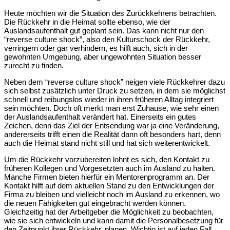
Heute möchten wir die Situation des Zurückkehrens betrachten.
Die Rückkehr in die Heimat sollte ebenso, wie der
Auslandsaufenthalt gut geplant sein. Das kann nicht nur den
“reverse culture shock”, also den Kulturschock der Rückkehr,
verringern oder gar verhindern, es hilft auch, sich in der
gewohnten Umgebung, aber ungewohnten Situation besser
zurecht zu finden.
Neben dem “reverse culture shock” neigen viele Rückkehrer dazu
sich selbst zusätzlich unter Druck zu setzen, in dem sie möglichst
schnell und reibungslos wieder in ihren früheren Alltag integriert
sein möchten. Doch oft merkt man erst Zuhause, wie sehr einen
der Auslandsaufenthalt verändert hat. Einerseits ein gutes
Zeichen, denn das Ziel der Entsendung war ja eine Veränderung,
andererseits trifft einen die Realität dann oft besonders hart, denn
auch die Heimat stand nicht still und hat sich weiterentwickelt.
Um die Rückkehr vorzubereiten lohnt es sich, den Kontakt zu
früheren Kollegen und Vorgesetzten auch im Ausland zu halten.
Manche Firmen bieten hierfür ein Mentorenprogramm an. Der
Kontakt hilft auf dem aktuellen Stand zu den Entwicklungen der
Firma zu bleiben und vielleicht noch im Ausland zu erkennen, wo
die neuen Fähigkeiten gut eingebracht werden können.
Gleichzeitig hat der Arbeitgeber die Möglichkeit zu beobachten,
wie sie sich entwickeln und kann damit die Personalbesetzung für
den Zeitpunkt ihrer Rückkehr, planen. Wichtig ist auf jeden Fall