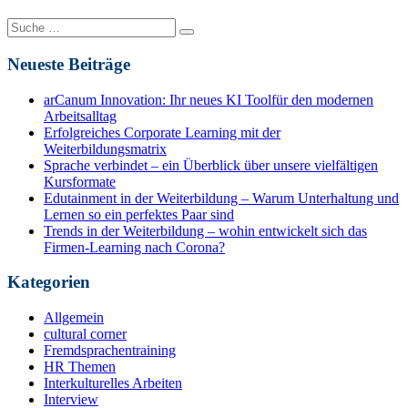
Suche
nach:
Neueste Beiträge
arCanum Innovation: Ihr neues KI Toolfür den modernen
Arbeitsalltag
Erfolgreiches Corporate Learning mit der
Weiterbildungsmatrix
Sprache verbindet – ein Überblick über unsere vielfältigen
Kursformate
Edutainment in der Weiterbildung – Warum Unterhaltung und
Lernen so ein perfektes Paar sind
Trends in der Weiterbildung – wohin entwickelt sich das
Firmen-Learning nach Corona?
Kategorien
Allgemein
cultural corner
Fremdsprachentraining
HR Themen
Interkulturelles Arbeiten
Interview