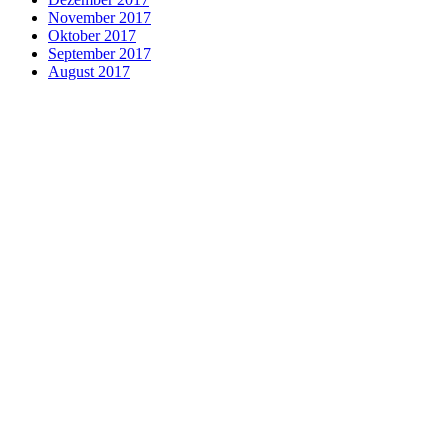
November 2017
Oktober 2017
September 2017
August 2017
Aktuelles
ALPHA-Intensivtraining
arCanum Sprachtrainer
arCanum-Team
Beglaubigte Übersetzungen
Besonderheiten
Beratungstipps
Business Englisch
Business-Sprachreisen
Datenschutz
Dolmetschen
Entsendungsvorbereitung
Expressübersetzungen
Financial Englisch
Fachspezifische Inhalte
Fachübersetzungen
Fallstudien
Human Resources Englisch
Impressum