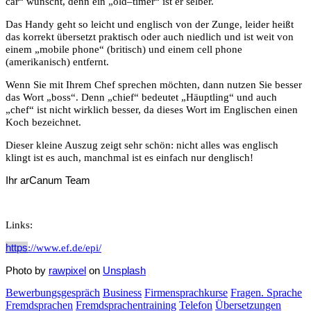
car“ wünscht, denn ein „
o
ld
–
timer“ ist er selber.
Das Handy geht so leicht und englisch von der Zunge, leider heißt
das korrekt übersetzt praktisch oder auch niedlich und ist weit von
einem „mobile phone“ (britisch) und einem cell phone
(amerikanisch) entfernt.
Wenn Sie mit Ihrem Chef sprechen möchten, dann nutzen Sie besser
das Wort „boss“. Denn „chief“ bedeutet „Häuptling“ und auch
„chef“ ist nicht wirklich besser, da dieses Wort im Englischen einen
Koch bezeichnet.
Dieser kleine Auszug zeigt sehr schön: nicht alles was englisch
klingt ist es auch, manchmal ist es einfach nur denglisch!
Ihr arCanum Team
Links:
https
://www.ef.de/epi/
Photo by
rawpixel
on
Unsplash
Bewerbungsgespräch
Business
Firmensprachkurse
Fragen. Sprache
Fremdsprachen
Fremdsprachentraining
Telefon
Übersetzungen