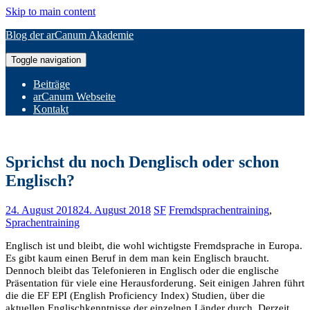
Skip to main content
Blog der arCanum Akademie
Toggle navigation
Beiträge
arCanum Webseite
Kontakt
Sprichst du noch Denglisch oder schon
Englisch?
24. August 2018
24. August 2018
SF
Fremdsprachentraining
,
Sprachentraining
Englisch ist und bleibt, die wohl wichtigste Fremdsprache in Europa.
Es gibt kaum einen Beruf in dem man kein Englisch braucht.
Dennoch bleibt d
as Telefonieren in
Englisch oder die englische
Präsentation für viele eine Herausforderung. Seit einigen Jahren führt
die die EF EPI (English Proficiency Index) Studien, über die
aktuellen Englischkenntnisse der einzelnen Länder durch. Derzeit