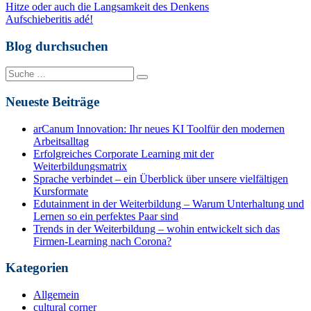
Beitragsnavigation
Hitze oder auch die Langsamkeit des Denkens
Aufschieberitis adé!
Blog durchsuchen
Suche
nach:
Neueste Beiträge
arCanum Innovation: Ihr neues KI Toolfür den modernen
Arbeitsalltag
Erfolgreiches Corporate Learning mit der
Weiterbildungsmatrix
Sprache verbindet – ein Überblick über unsere vielfältigen
Kursformate
Edutainment in der Weiterbildung – Warum Unterhaltung und
Lernen so ein perfektes Paar sind
Trends in der Weiterbildung – wohin entwickelt sich das
Firmen-Learning nach Corona?
Kategorien
Allgemein
cultural corner