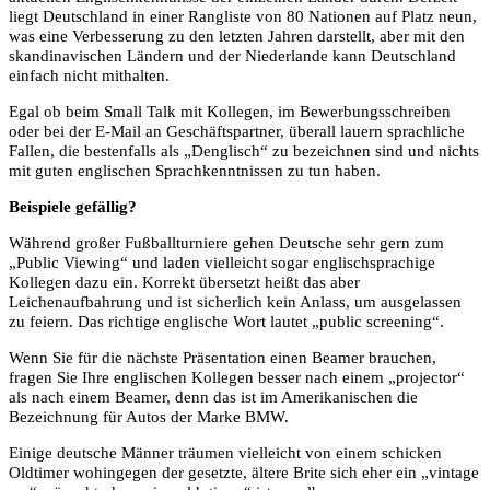
liegt Deutschland in einer Rangliste von 80 Nationen auf Platz neun,
was eine Verbesserung zu den letzten Jahren darstellt, aber mit den
skandinavischen Ländern und der Niederlande kann Deutschland
einfach nicht mithalten.
Egal ob beim Small Talk mit Kollegen,
i
m Bewerbungsschreiben
oder bei der E-Mail an Geschäftspartner, überall lauern
sprachliche
Fallen
, die bestenfalls als „Denglisch“ zu bezeichnen sind und nichts
mit guten englischen Sprachkenntnissen zu tun haben.
Beispiele gefällig?
Während großer Fußballturniere gehen Deutsche sehr gern zum
„Public Viewing“ und laden vielleicht sogar englischsprachige
Kollegen dazu ein. Korrekt übersetzt heißt das aber
Leichenaufbahrung und ist sicherlich kein Anlass, um ausgelassen
zu feiern. Das richtige englische Wort lautet „public screening“.
Wenn Sie für die nächste Präsentation einen Beamer brauchen,
fragen Sie Ihre englischen Kollegen besser nach einem „projector“
als nach einem Beamer, denn das ist im Amerikanischen die
Bezeichnung für Autos der Marke BMW.
Einige deutsche Männer träumen vielleicht von einem schicken
Oldtimer wohingegen der gesetzte, ältere Brite sich eher ein „vintage