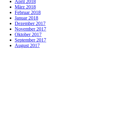
April 2018
März 2018
Februar 2018
Januar 2018
Dezember 2017
November 2017
Oktober 2017
September 2017
August 2017
Aktuelles
ALPHA-Intensivtraining
arCanum Sprachtrainer
arCanum-Team
Beglaubigte Übersetzungen
Besonderheiten
Beratungstipps
Business Englisch
Business-Sprachreisen
Datenschutz
Dolmetschen
Entsendungsvorbereitung
Expressübersetzungen
Financial Englisch