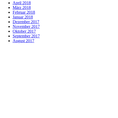
April 2018
März 2018
Februar 2018
Januar 2018
Dezember 2017
November 2017
Oktober 2017
September 2017
August 2017
Aktuelles
ALPHA-Intensivtraining
arCanum Sprachtrainer
arCanum-Team
Beglaubigte Übersetzungen
Besonderheiten
Beratungstipps
Business Englisch
Business-Sprachreisen
Datenschutz
Dolmetschen
Entsendungsvorbereitung
Expressübersetzungen
Financial Englisch