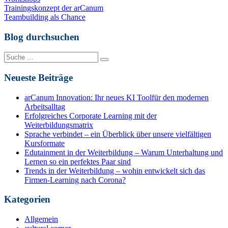
Beitragsnavigation
Trainingskonzept der arCanum
Teambuilding als Chance
Blog durchsuchen
Suche
nach:
Neueste Beiträge
arCanum Innovation: Ihr neues KI Toolfür den modernen
Arbeitsalltag
Erfolgreiches Corporate Learning mit der
Weiterbildungsmatrix
Sprache verbindet – ein Überblick über unsere vielfältigen
Kursformate
Edutainment in der Weiterbildung – Warum Unterhaltung und
Lernen so ein perfektes Paar sind
Trends in der Weiterbildung – wohin entwickelt sich das
Firmen-Learning nach Corona?
Kategorien
Allgemein