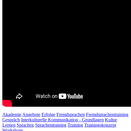
Akademie
Angebote
Erfolge
Fremdsprachen
Fremdsprachentraining
Gespräch
Interkulturelle Kommunikation - Grundlagen
Kultur
Lernen
Sprachen
Sprachentraining
Training
Trainingskonzept
Workshops